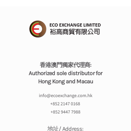
香港澳門獨家代理商:
Authorized sole distributor for
Hong Kong and Macau
info@ecoexchange.com.hk
+
852 2147 0168
+852 9447 7988
地址/ Address: