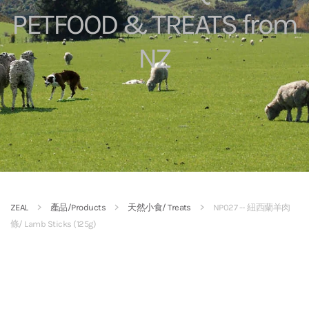
PETFOOD & TREATS from
NZ
ZEAL
產品/Products
天然小食/ Treats
NP027 -- 紐西蘭羊肉
條/ Lamb Sticks (125g)